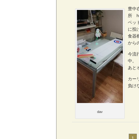
豊中
所 ht
ベッ
に投
食器
から
今流
中。
あと
カー
負け
dav
1