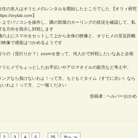
在住の友人はオリヒメのレンタルを開始したところでした 【オリィ研究
tps://orylab.com】
ト上でパソコンを操作し、隣の部屋のカーリングの状況を確認して、私
げる方向を指示し対戦します
棚の上にスマホをセットして上から全体の映像と、オリヒメの至近距離
の映像で感覚はつかめるようです
行りの（流行りか？）zoomを使って、何人かで対戦したいなあと企画
オリヒメでちょっとしたお手伝いやアロマオイルの販売など考え中。
リングなら負けないわよ！って方、もぐもぐタイム（すでに古い）なら
ないわよ！って方、ご一報ください
投稿者 : ヘルパーおかめ
2
3
4
5
…
25
次へ ≫