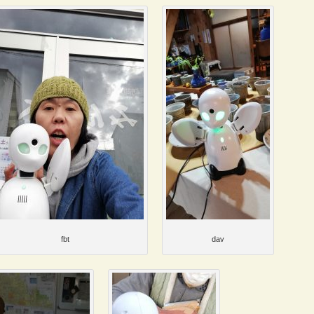
fbt
dav